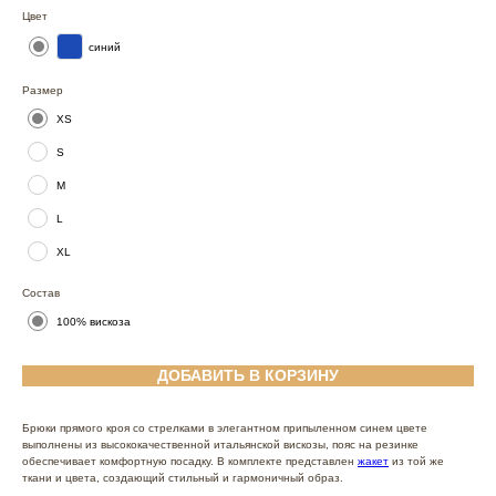
Цвет
синий
Размер
XS
S
M
L
XL
Состав
100% вискоза
ДОБАВИТЬ В КОРЗИНУ
Брюки прямого кроя со стрелками в элегантном припыленном синем цвете
выполнены из высококачественной итальянской вискозы, пояс на резинке
обеспечивает комфортную посадку. В комплекте представлен
жакет
из той же
ткани и цвета, создающий стильный и гармоничный образ.