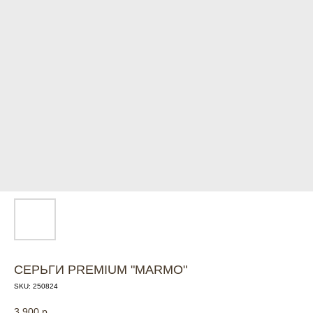
СЕРЬГИ PREMIUM "MARMO"
SKU:
250824
3 900
р.