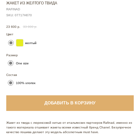
ЖАКЕТ ИЗ ЖЕЛТОГО ТВИДА
RAFINAD
SKU:
07717Н070
23 600
р.
33 800
р.
Цвет
желтый
Размер
One size
Состав
100% хлопок
ДОБАВИТЬ В КОРЗИНУ
Жакет из твида с люрексовой нитью от итальянских партнеров Rafinad, именно из
такого материала отшивает жакеты всеми известный бренд Chanel. Безупречное
качество пошива делают эту модель абсолютным must have.