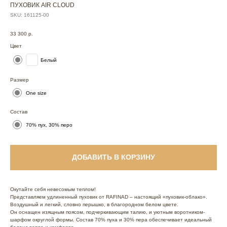
ПУХОВИК AIR CLOUD
SKU:
161125-00
33 300
р.
Цвет
Белый
Размер
One size
Состав
70% пух, 30% перо
ДОБАВИТЬ В КОРЗИНУ
Окутайте себя невесомым теплом!
Представляем удлиненный пуховик от RAFINAD – настоящий «пуховик-облако».
Воздушный и легкий, словно перышко, в благородном белом цвете.
Он оснащен изящным поясом, подчеркивающим талию, и уютным воротником-
шарфом округлой формы. Состав 70% пуха и 30% пера обеспечивает идеальный