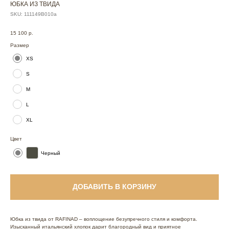
ЮБКА ИЗ ТВИДА
SKU:
111149В010а
15 100
р.
Размер
XS
S
M
L
XL
Цвет
Черный
ДОБАВИТЬ В КОРЗИНУ
Юбка из твида от RAFINAD – воплощение безупречного стиля и комфорта.
Изысканный итальянский хлопок дарит благородный вид и приятное