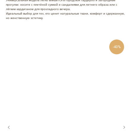
Универсальная модель легко впишется в городской гардероб и загородные
прогулки: носите с плетёной сумкой и сандалиями для летнего образа или с
лёгким кардиганом для прохладного вечера.
Идеальный выбор для тех, кто ценит натуральные ткани, комфорт и сдержанную,
но женственную эстетикy.
-40%