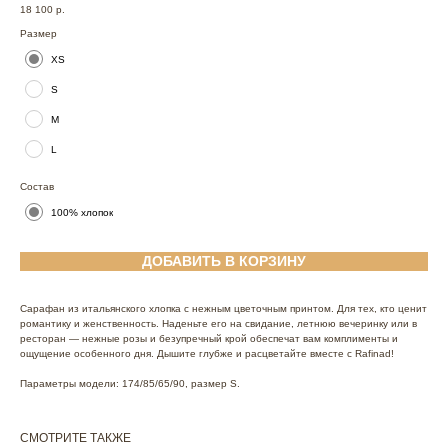
18 100
р.
Размер
XS
S
M
L
Состав
100% хлопок
ДОБАВИТЬ В КОРЗИНУ
Сарафан из итальянского хлопка с нежным цветочным принтом. Для тех, кто ценит
романтику и женственность. Наденьте его на свидание, летнюю вечеринку или в
ресторан — нежные розы и безупречный крой обеспечат вам комплименты и
ощущение особенного дня. Дышите глубже и расцветайте вместе с Rafinad!
Параметры модели: 174/85/65/90, размер S.
СМОТРИТЕ ТАКЖЕ