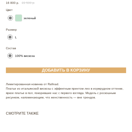
16 800
р.
22 500
р.
Цвет
зеленый
Размер
L
Состав
100% вискоза
ДОБАВИТЬ В КОРЗИНУ
Лимитированная новинка от Rafinad.
Платье из итальянской вискозы с эффектным принтом лео в изумрудном оттенке,
яркое платье в пол, покорившие нас с первого взгляда. Модель с роскошным
рисунком, напоминающим, что женственность — вне трендов.
СМОТРИТЕ ТАКЖЕ