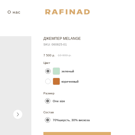
О нас
ДЖЕМПЕР MELANGE
SKU:
060825-01
7 500
р.
10 900
р.
Цвет
зеленый
коричневый
Размер
One size
Состав
70%шерсть, 30% вискоза