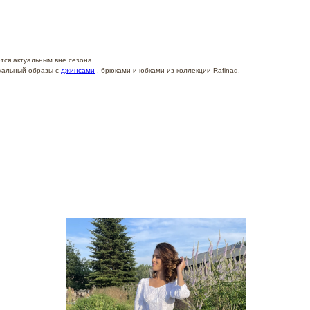
тся актуальным вне сезона.
туальный образы с
джинсами
, брюками и юбками из коллекции Rafinad.