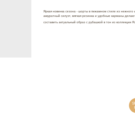
Яркая новинка сезона - шорты в пижамном стиле из нежного 
аккуратный силуэт, мягкая резинка и удобные карманы делаю
составить актуальный образ с рубашкой в тон из коллекции R
S