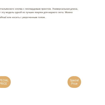
итальянского хлопка с леопардовым принтом. Универсальная длина,
т эту модель одной из лучших покупок для жаркого лета. Можно
afinad или носить с укороченным топом.
PECIAL
Special
PRICE
Price