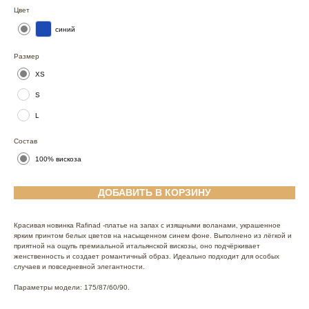
Цвет
синий
Размер
XS
S
L
Состав
100% вискоза
ДОБАВИТЬ В КОРЗИНУ
Красивая новинка Rafinad -платье на запах с изящными воланами, украшенное
ярким принтом белых цветов на насыщенном синем фоне. Выполнено из лёгкой и
приятной на ощупь премиальной итальянской вискозы, оно подчёркивает
женственность и создает романтичный образ. Идеально подходит для особых
случаев и повседневной элегантности.
Параметры модели: 175/87/60/90.