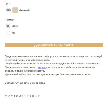
Цвет
бежевый
Размер
XS/S
XL
ДОБАВИТЬ В КОРЗИНУ
Представляем вам воплощение комфорта и стиля – костюм из шерсти , состоящий
из уютной туники и комфортных брюк.
Почувствуйте нежность ткани на коже и свободу движений в каждом вашем шаге.
Представлен в двух цветах:
сером
для создания спокойного и гармоничного
образа, а также в бежевом цвете.
Идеальный выбор для тех, кто ценит комфорт без компромиссов в стиле.
Состав: 70% шерсть, 30% вискоза
СМОТРИТЕ ТАКЖЕ