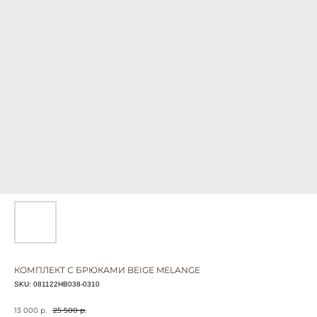
КОМПЛЕКТ С БРЮКАМИ BEIGE MELANGE
SKU:
081122HB038-0310
13 000
р.
25 500
р.