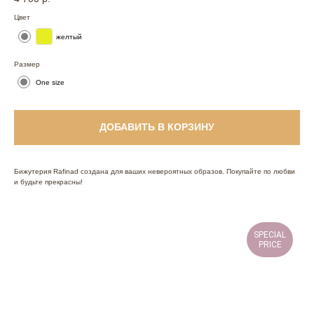
Цвет
желтый
Размер
One size
ДОБАВИТЬ В КОРЗИНУ
Бижутерия Rafinad создана для ваших невероятных образов. Покупайте по любви
и будьте прекрасны!
SPECIAL
PRICE