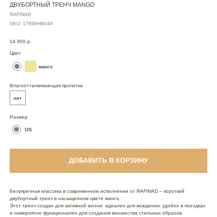
ДВУБОРТНЫЙ ТРЕНЧ MANGO
RAFINAD
SKU:
17668НВ049
14 900
р.
Цвет
манго
Влагоотталкивающая пропитка
нет
Размер
OS
ДОБАВИТЬ В КОРЗИНУ
Безупречная классика в современном исполнении от RAFINAD – короткий
двубортный тренч в насыщенном цвете манго.
Этот тренч создан для активной жизни: идеален для вождения, удобен в поездках
и невероятно функционален для создания множества стильных образов.