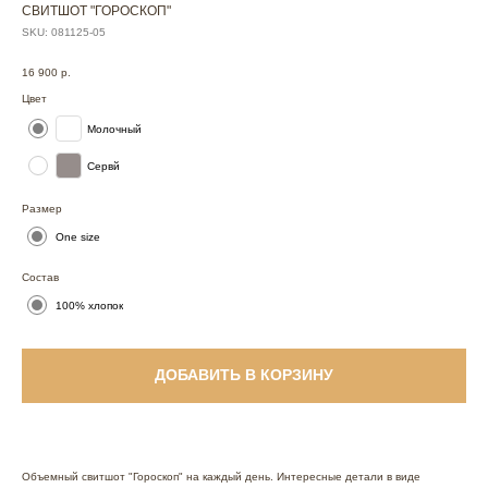
СВИТШОТ "ГОРОСКОП"
SKU:
081125-05
16 900
р.
Цвет
Молочный
Сервй
Размер
One size
Состав
100% хлопок
ДОБАВИТЬ В КОРЗИНУ
Объемный свитшот "Гороскоп" на каждый день. Интересные детали в виде