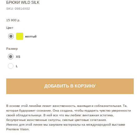
БРЮКИ WILD SILK
SKU:
09814Х02
15 900
р.
Цвет
желтый
Размер
XS
L
ДОБАВИТЬ В КОРЗИНУ
В основе этой линейки лежит женственность, манящая и соблазнительная. Та,
которая будоражит сознание. Она создана, чтобы подарить чувство уверенности
своей обладательнице. В ней все что мы любим: винтажная эстетика,
безупречные женственные силуэты, смелые цветовые сочетания.
Именно для этой линии мы закупаем материалы на международной выставке
Premiere Vision.